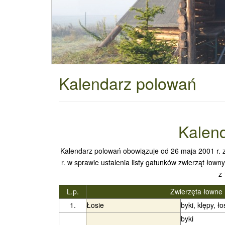
Kalendarz polowań
Kalen
Kalendarz polowań obowiązuje od 26 maja 2001 r. 
r. w sprawie ustalenia listy gatunków zwierząt łown
z 
L.p.
Zwierzęta łowne
1.
Łosie
byki, klępy, ło
byki