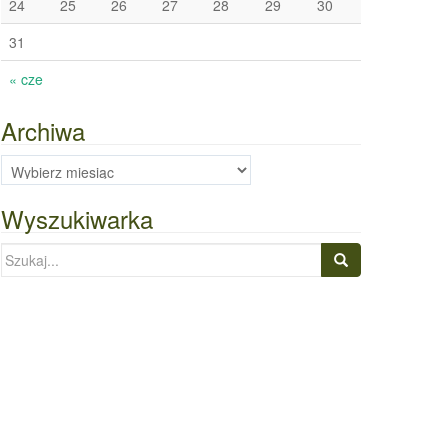
24
25
26
27
28
29
30
31
« cze
Archiwa
Archiwa
Wyszukiwarka
Szukaj: