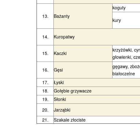
koguty
13.
Bażanty
kury
14.
Kuropatwy
krzyżówki, cy
15.
Kaczki
głowienki, cz
gęgawy, zboż
16.
Gęsi
białoczelne
17.
Łyski
18.
Gołębie grzywacze
19.
Słonki
20.
Jarząbki
21.
Szakale złociste