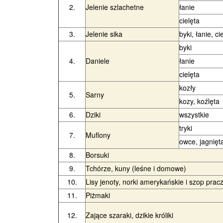
2.
Jelenie szlachetne
łanie
cielęta
3.
Jelenie sika
byki, łanie, ci
byki
4.
Daniele
łanie
cielęta
kozły
5.
Sarny
kozy, koźlęta
6.
Dziki
wszystkie
tryki
7.
Muflony
owce, jagnięt
8.
Borsuki
9.
Tchórze, kuny (leśne i domowe)
10.
Lisy jenoty, norki amerykańskie i szop prac
11.
Piżmaki
12.
Zające szaraki, dzikie króliki