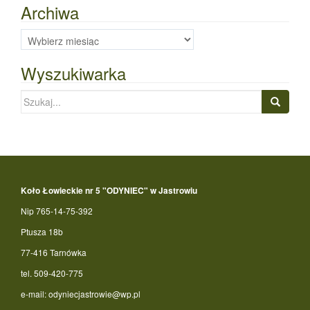
Archiwa
Archiwa
Wyszukiwarka
Szukaj:
Koło Łowieckie nr 5 "ODYNIEC" w Jastrowiu
Nip 765-14-75-392
Ptusza 18b
77-416 Tarnówka
tel. 509-420-775
e-mail: odyniecjastrowie@wp.pl