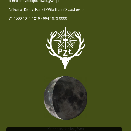
e-mail: odyniecjastrowie@wp.pl
Nr konta: Kredyt Bank O/Piła filia nr 3 Jastrowie
71 1500 1041 1210 4004 1973 0000
Kalendarz faz księżyca