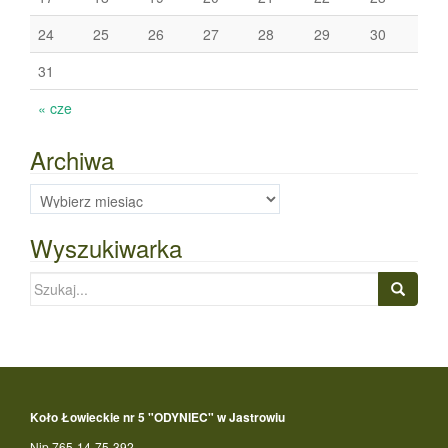
24
25
26
27
28
29
30
31
« cze
Archiwa
Archiwa
Wyszukiwarka
Szukaj:
Koło Łowieckie nr 5 "ODYNIEC" w Jastrowiu
Nip 765-14-75-392