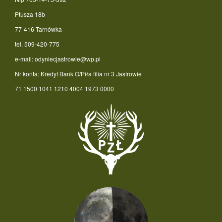
Ptusza 18b
77-416 Tarnówka
tel. 509-420-775
e-mail: odyniecjastrowie@wp.pl
Nr konta: Kredyt Bank O/Piła filia nr 3 Jastrowie
71 1500 1041 1210 4004 1973 0000