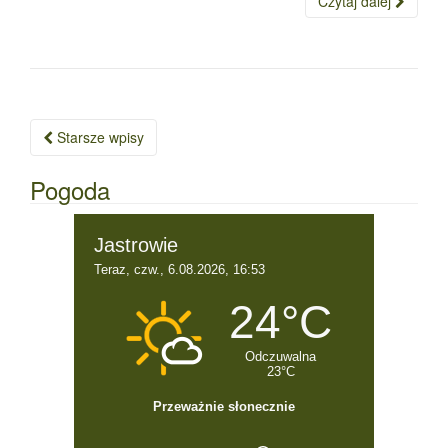
Czytaj dalej
Starsze wpisy
Nawigacja po wpisach
Pogoda