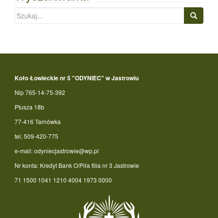
Szukaj:
Koło Łowieckie nr 5 "ODYNIEC" w Jastrowiu
Nip 765-14-75-392
Ptusza 18b
77-416 Tarnówka
tel. 509-420-775
e-mail: odyniecjastrowie@wp.pl
Nr konta: Kredyt Bank O/Piła filia nr 3 Jastrowie
71 1500 1041 1210 4004 1973 0000